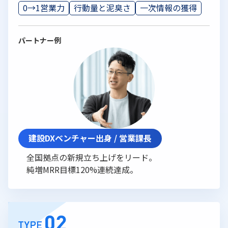
0→1営業力
行動量と泥臭さ
一次情報の獲得
パートナー例
建設DXベンチャー出身 / 営業課長
全国拠点の新規立ち上げをリード。
純増MRR目標120%連続達成。