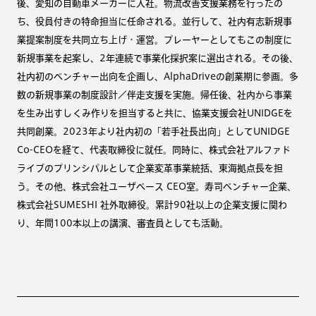
後、愛知の自動車メーカーに入社。物流改善支援業務を行ったの
ち、役員付きの特命担当に任命される。並行して、社内有志新規事
業提案制度を共同立ち上げ・運営。プレーヤーとしてもこの制度に
新規事業を起案し、2年連続で事業化採択案に選出される。その後、
社内初のベンチャー出向を企画し、AlphaDriveの創業期に参画。多
数の新規事業の制度設計／伴走支援を実施。帰任後、社内から事業
を生み出すしくみ作りを担当すると共に、協業支援会社UNIDGEを
共同創業。2023年より社内初の「若手社長出向」としてUNIDGE
Co-CEOを経て、代表取締役に就任。同時に、株式会社アルファド
ライブのプリンシパルとして企業変革事業統括、東海拠点長を担
う。その他、株式会社ユーザベース CEO室。寿司ベンチャー企業、
株式会社SUMESHI 社外取締役。累計90社以上の企業支援に関わ
り、年間100本以上の講演、審査員としても活動。