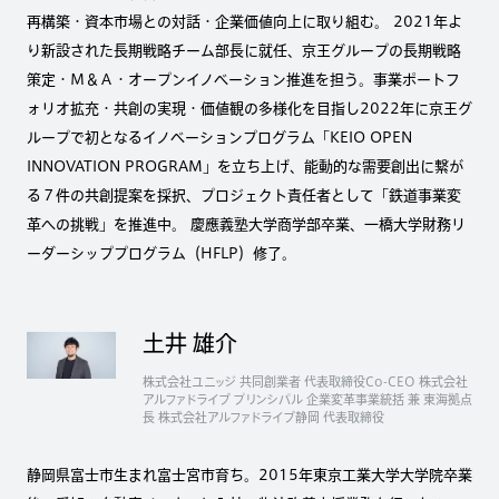
再構築・資本市場との対話・企業価値向上に取り組む。 2021年よ
り新設された長期戦略チーム部長に就任、京王グループの長期戦略
策定・Ｍ＆Ａ・オープンイノベーション推進を担う。事業ポートフ
ォリオ拡充・共創の実現・価値観の多様化を目指し2022年に京王グ
ループで初となるイノベーションプログラム「KEIO OPEN
INNOVATION PROGRAM」を立ち上げ、能動的な需要創出に繋が
る７件の共創提案を採択、プロジェクト責任者として「鉄道事業変
革への挑戦」を推進中。 慶應義塾大学商学部卒業、一橋大学財務リ
ーダーシッププログラム（HFLP）修了。
土井 雄介
株式会社ユニッジ 共同創業者 代表取締役Co-CEO 株式会社
アルファドライブ プリンシパル 企業変革事業統括 兼 東海拠点
長 株式会社アルファドライブ静岡 代表取締役
静岡県富士市生まれ富士宮市育ち。2015年東京工業大学大学院卒業