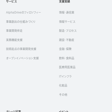
サービス
支援実績
AlphaDriveのフィロソフィー
情報・通信業
事業創出の仕組みづくり
情報サービス
事業開発伴走
製造・プロセス
実務機能支援
建設・不動産
技術起点の事業開発支援
金融・保険
オープンイノベーション支援
飲料・食料品
医療用医薬品
ITインフラ
化粧品
その他
ナレッジ記事
イベント