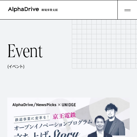
E
v
e
n
t
(イベント)