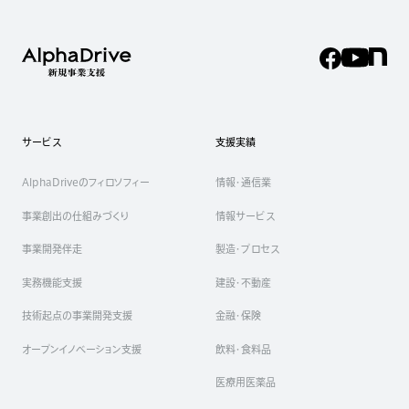
サービス
支援実績
AlphaDriveのフィロソフィー
情報・通信業
事業創出の仕組みづくり
情報サービス
事業開発伴走
製造・プロセス
実務機能支援
建設・不動産
技術起点の事業開発支援
金融・保険
オープンイノベーション支援
飲料・食料品
医療用医薬品