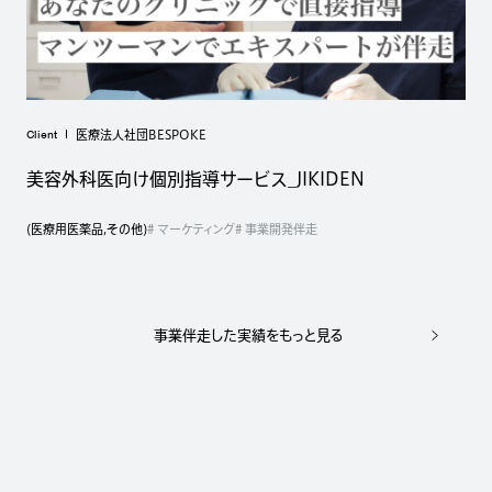
Client
医療法人社団BESPOKE
美容外科医向け個別指導サービス_JIKIDEN
(
医療用医薬品
,
その他
)
# マーケティング
# 事業開発伴走
事業伴走した実績をもっと見る