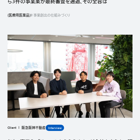
ら3件の事業案が最終審査を通過、その全容は
(
医療用医薬品
)
# 事業創出の仕組みづくり
Client
Interview
阪急阪神不動産