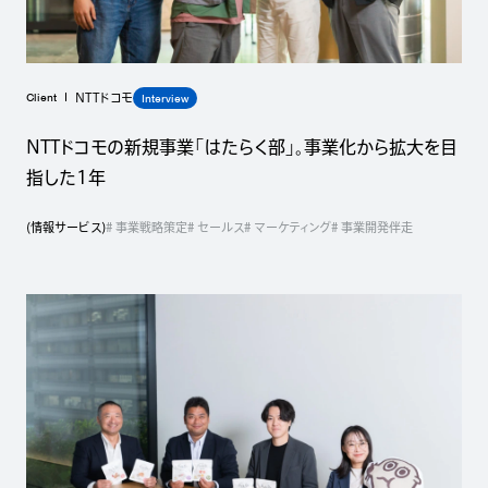
Client
Interview
NTTドコモ
NTTドコモの新規事業「はたらく部」。事業化から拡大を目
指した1年
(
情報サービス
)
# 事業戦略策定
# セールス
# マーケティング
# 事業開発伴走