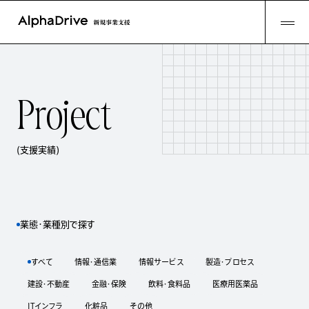
P
r
o
j
e
c
t
(支援実績)
業態・業種別で探す
すべて
情報・通信業
情報サービス
製造・プロセス
建設・不動産
金融・保険
飲料・食料品
医療用医薬品
ITインフラ
化粧品
その他