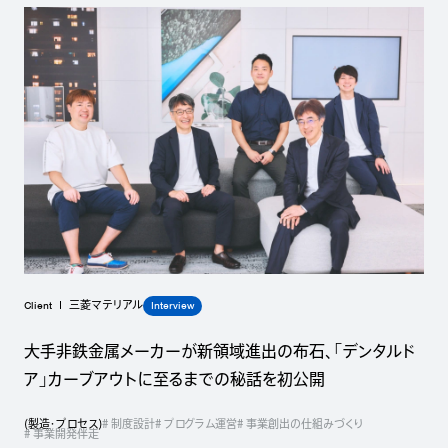
Client
Interview
三菱マテリアル
大手非鉄金属メーカーが新領域進出の布石、「デンタルド
ア」カーブアウトに至るまでの秘話を初公開
(
製造・プロセス
)
# 制度設計
# プログラム運営
# 事業創出の仕組みづくり
# 事業開発伴走