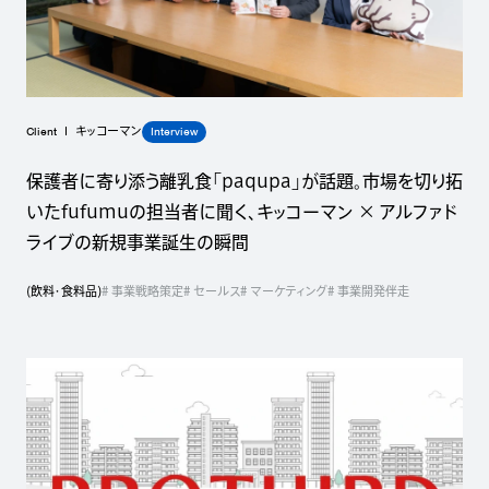
Client
Interview
キッコーマン
保護者に寄り添う離乳食「paqupa」が話題。市場を切り拓
いたfufumuの担当者に聞く、キッコーマン × アルファド
ライブの新規事業誕生の瞬間
(
飲料・食料品
)
# 事業戦略策定
# セールス
# マーケティング
# 事業開発伴走