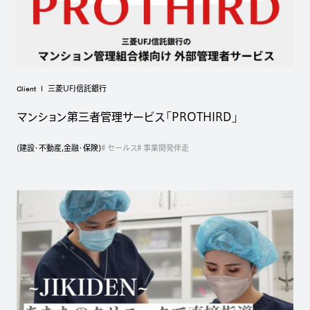
Client
三菱UFJ信託銀行
マンション第三者管理サービス「PROTHIRD」
(
建設・不動産
,
金融・保険
)
# セールス
# 事業開発伴走