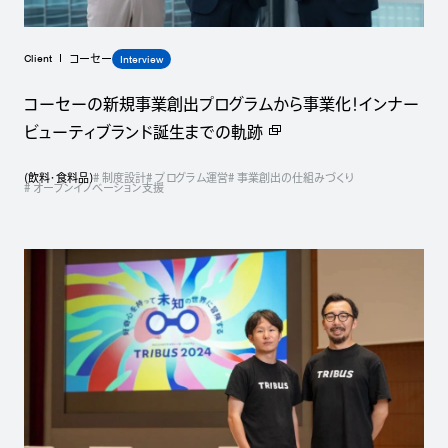
Client
Interview
コーセー
コーセーの新規事業創出プログラムから事業化！インナー
ビューティブランド誕生までの軌跡
(
飲料・食料品
)
# 制度設計
# プログラム運営
# 事業創出の仕組みづくり
# オープンイノベーション支援