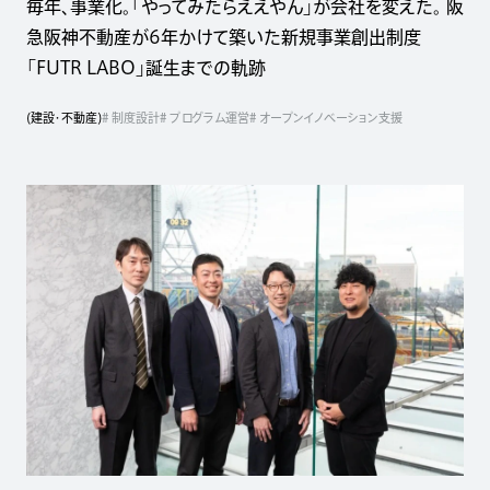
毎年、事業化。「やってみたらええやん」が会社を変えた。 阪
急阪神不動産が6年かけて築いた新規事業創出制度
「FUTR LABO」誕生までの軌跡
(
建設・不動産
)
# 制度設計
# プログラム運営
# オープンイノベーション支援