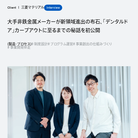
Client
Interview
三菱マテリアル
大手非鉄金属メーカーが新領域進出の布石、「デンタルド
ア」カーブアウトに至るまでの秘話を初公開
(
製造・プロセス
)
# 制度設計
# プログラム運営
# 事業創出の仕組みづくり
# 事業開発伴走