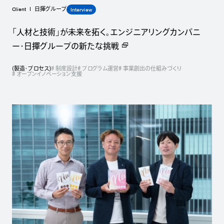
Client
Interview
日揮グループ
「人材と技術」が未来を拓く。エンジニアリングカンパニ
ー・日揮グループの新たな挑戦
(
製造・プロセス
)
# 制度設計
# プログラム運営
# 事業創出の仕組みづくり
# オープンイノベーション支援