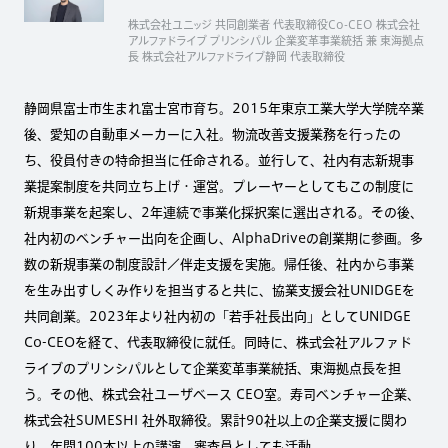
株式会社ユニッジ 共同創業者 代表取締役Co-CEO 株式会社
アルファドライブ プリンシパル 企業変革事業統括 兼 東海拠点
長 株式会社アルファドライブ静岡 代表取締役
静岡県富士市生まれ富士宮市育ち。2015年東京工業大学大学院卒業
後、愛知の自動車メーカーに入社。物流改善支援業務を行ったの
ち、役員付きの特命担当に任命される。並行して、社内有志新規事
業提案制度を共同立ち上げ・運営。プレーヤーとしてもこの制度に
新規事業を起案し、2年連続で事業化採択案に選出される。その後、
社内初のベンチャー出向を企画し、AlphaDriveの創業期に参画。多
数の新規事業の制度設計／伴走支援を実施。帰任後、社内から事業
を生み出すしくみ作りを担当すると共に、協業支援会社UNIDGEを
共同創業。2023年より社内初の「若手社長出向」としてUNIDGE
Co-CEOを経て、代表取締役に就任。同時に、株式会社アルファド
ライブのプリンシパルとして企業変革事業統括、東海拠点長を担
う。その他、株式会社ユーザベース CEO室。寿司ベンチャー企業、
株式会社SUMESHI 社外取締役。累計90社以上の企業支援に関わ
り、年間100本以上の講演、審査員としても活動。