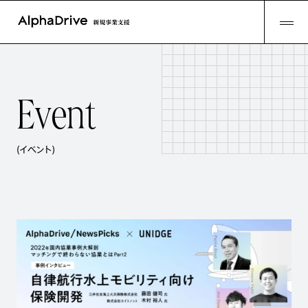
E
v
e
n
t
(イベント)