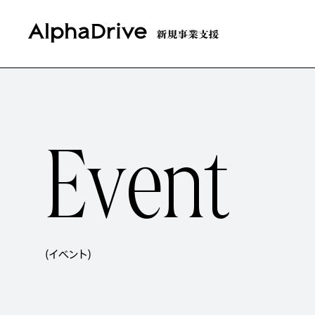
E
v
e
n
t
(イベント)