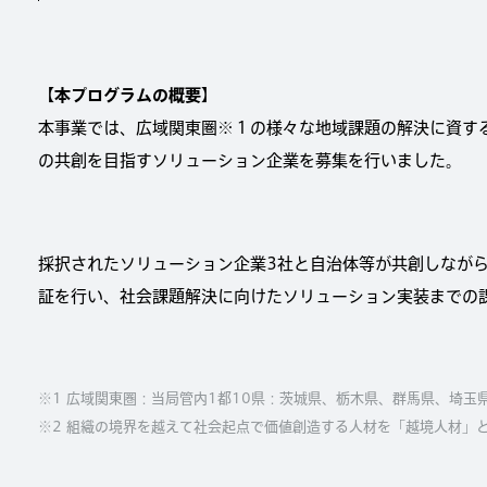
【本プログラムの概要】
本事業では、広域関東圏※１の様々な地域課題の解決に資す
の共創を目指すソリューション企業を募集を行いました。
採択されたソリューション企業3社と自治体等が共創しなが
証を行い、社会課題解決に向けたソリューション実装までの
※1 広域関東圏：当局管内1都10県：茨城県、栃木県、群馬県、埼
※2 組織の境界を越えて社会起点で価値創造する人材を「越境人材」