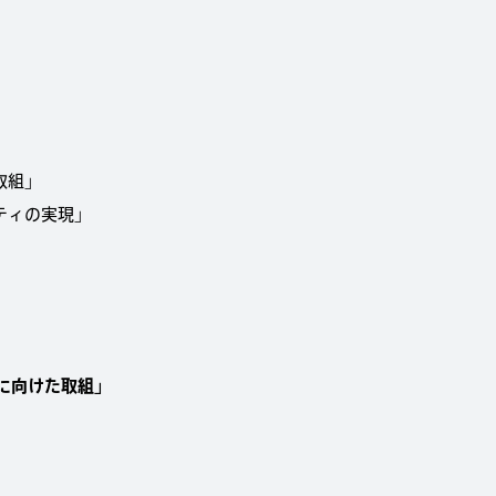
。
取組」
ティの実現」
」
和に向けた取組」