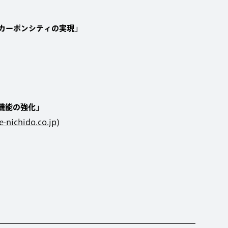
ロカーボンシティの実現」
災機能の強化」
-nichido.co.jp
)