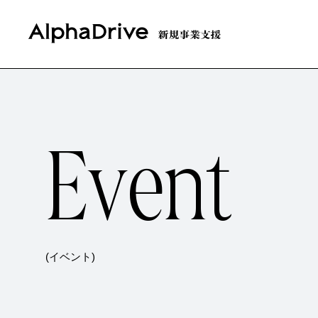
E
v
e
n
t
(イベント)