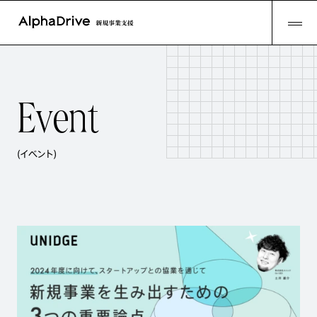
E
v
e
n
t
(イベント)