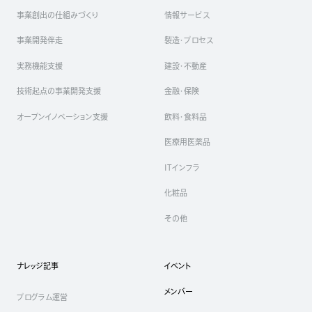
事業創出の仕組みづくり
情報サービス
事業開発伴走
製造・プロセス
実務機能支援
建設・不動産
技術起点の事業開発支援
金融・保険
オープンイノベーション支援
飲料・食料品
医療用医薬品
ITインフラ
化粧品
その他
ナレッジ記事
イベント
メンバー
プログラム運営