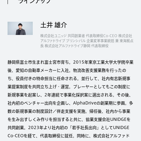
ラインアップ
土井 雄介
株式会社ユニッジ 共同創業者 代表取締役Co-CEO 株式会社
アルファドライブ プリンシパル 企業変革事業統括 兼 東海拠点
長 株式会社アルファドライブ静岡 代表取締役
静岡県富士市生まれ富士宮市育ち。2015年東京工業大学大学院卒業
後、愛知の自動車メーカーに入社。物流改善支援業務を行ったの
ち、役員付きの特命担当に任命される。並行して、社内有志新規事
業提案制度を共同立ち上げ・運営。プレーヤーとしてもこの制度に
新規事業を起案し、2年連続で事業化採択案に選出される。その後、
社内初のベンチャー出向を企画し、AlphaDriveの創業期に参画。多
数の新規事業の制度設計／伴走支援を実施。帰任後、社内から事業
を生み出すしくみ作りを担当すると共に、協業支援会社UNIDGEを
共同創業。2023年より社内初の「若手社長出向」としてUNIDGE
Co-CEOを経て、代表取締役に就任。同時に、株式会社アルファド