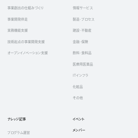
事業創出の仕組みづくり
情報サービス
事業開発伴走
製造・プロセス
実務機能支援
建設・不動産
技術起点の事業開発支援
金融・保険
オープンイノベーション支援
飲料・食料品
医療用医薬品
ITインフラ
化粧品
その他
ナレッジ記事
イベント
メンバー
プログラム運営