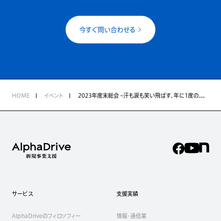
今すぐ問い合わせる
HOME
イベント
2023年度末総会 ~汗も涙も笑い飛ばす、年に1度の労いバラエティ企画~
サービス
支援実績
AlphaDriveのフィロソフィー
情報・通信業