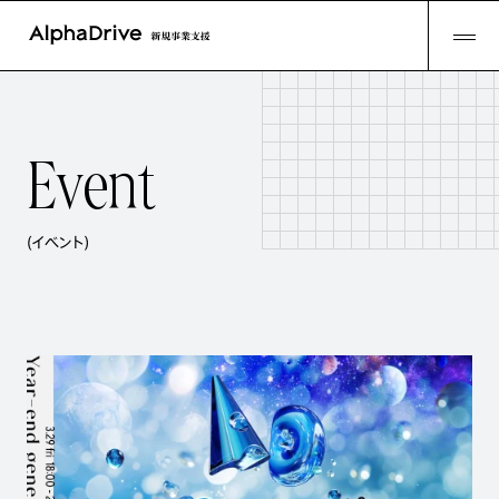
E
v
e
n
t
(イベント)