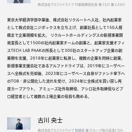
株式会社アルファドライブ 代表取締役社長 兼 CEO 兼 CAXO
東京大学経済学部卒業後、株式会社リクルートへ入社。社内起業家
として株式会社ニジボックスを立ち上げ、創業社長として150人規
模まで企業規模を拡大。 リクルートホールディングスの新規事業開
発室長として1500の社内起業家チームの創業と、起業家支援オフィ
スTECH LAB PAAKの所長として300社のスタートアップ企業の創
業期を支援。2018年に起業家に転身し、複数の企業を同時に創業。
新規事業支援会社であるアルファドライブは、2019年にユーザベー
スへ全株式を売却後、2023年にユーザベース自身がファンド傘下へ
のTOB・非公開化した流れを受け、2024年に全株式を買い戻し再
度カーブアウト。 アミューズ社外取締役、アシロ社外取締役などプ
ロ経営者として複数の上場企業の役員も務める。
古川 央士
株式会社アルファドライブ 取締役 兼 グループ執行役員COO