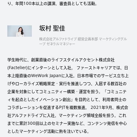
り、年間100本以上の講演、審査員としても活動。
坂村 聖佳
株式会社アルファドライブ 経営企画本部 マーケティンググル
ープ ゼネラルマネジャー
学生時代に、創業直後のライフスタイルアクセント株式会社
(Factelier)にインターンとして入社。 ファーストキャリアでは、日
本上陸直後のWeWork Japanに入社。日本市場でのサービス立ち上
げやローカライズ戦略策定・実行を推進しつつ、入居する数百社の
企業を対象にしてコミュニティー構築・運営を担う。「コミュニテ
ィを起点としたイノベーション創出」を目的として、利用者同士の
コラボレーションを促進するPJTを複数推進。 2021年9月、株式会
社アルファドライブに入社。マーケティング領域全般を担う。これ
までに累計300回以上のセミナー実施など、コンテンツ発信を中心
としたマーケティング活動に熱を注いでいる。