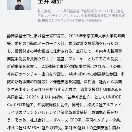
土井 雄介
株式会社ユニッジ 共同創業者 代表取締役Co-CEO 株式会社
アルファドライブ プリンシパル 企業変革事業統括 兼 東海拠点
長 株式会社アルファドライブ静岡 代表取締役
静岡県富士市生まれ富士宮市育ち。2015年東京工業大学大学院卒業
後、愛知の自動車メーカーに入社。物流改善支援業務を行ったの
ち、役員付きの特命担当に任命される。並行して、社内有志新規事
業提案制度を共同立ち上げ・運営。プレーヤーとしてもこの制度に
新規事業を起案し、2年連続で事業化採択案に選出される。その後、
社内初のベンチャー出向を企画し、AlphaDriveの創業期に参画。多
数の新規事業の制度設計／伴走支援を実施。帰任後、社内から事業
を生み出すしくみ作りを担当すると共に、協業支援会社UNIDGEを
共同創業。2023年より社内初の「若手社長出向」としてUNIDGE
Co-CEOを経て、代表取締役に就任。同時に、株式会社アルファド
ライブのプリンシパルとして企業変革事業統括、東海拠点長を担
う。その他、株式会社ユーザベース CEO室。寿司ベンチャー企業、
株式会社SUMESHI 社外取締役。累計90社以上の企業支援に関わ