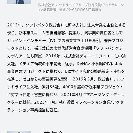
株式会社アルファドライブ グループ執行役員（アクセラレーシ
ョン戦略推進） 株式会社GROWGRIT 取締役
2013年、ソフトバンク株式会社に新卒入社。法人営業を主務とする
傍ら、新事業スキームを担当顧客へ提案し、同事業の責任者として
ジョイントベンチャー（JV）での事業立ち上げを牽引。兼任プロジ
ェクトとして、孫正義氏の次世代経営者育成機関「ソフトバンクア
カデミア」にも所属。2016年、株式会社ディー・エヌ・エーに中途
入社。メディア領域の事業開発に従事。DeNAと小学館のJVによる
事業再建プロジェクトに携わり、Bizサイド広範の戦略策定・実行を
推進し、ゼロからの事業再建を牽引。2019年3月、株式会社アルフ
ァドライブに入社。累計35社、4000件超の新規事業プロジェクト
に対する伴走・審査に携わり、2021年4月にマネージング・ディレ
クターに就任。2023年1月、執行役員 イノベーション事業/アクセ
ラレーション事業担当に就任。