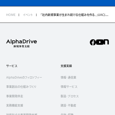
HOME
イベント
「社内新規事業が生まれ続ける仕組みを作る。」UACJ 研究員が自ら立ち上がり奔走した、公募制度立ち上げ事例
サービス
支援実績
AlphaDriveのフィロソフィー
情報・通信業
事業創出の仕組みづくり
情報サービス
事業開発伴走
製造・プロセス
実務機能支援
建設・不動産
技術起点の事業開発支援
金融・保険