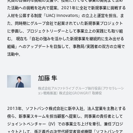
究員の自律的な挑戦の支援や、技術だけでなく事業の開発まで含め
た活動への挑戦を社内で提案。2021年に全社で新規事業に挑戦する
人材を公募する制度「UACJ Innovators」の立上と運営を担当。ま
た、同時期にグループ会社で起案されていた新規事業プロジェクト
に参画し、プロジェクトリーダーとして事業立上の実践にも取り組
む。 現在も「自社の強みを活かした新規事業を継続的に生み出せる
組織」へのアップデートを目指して、事務局/実践者の双方の立場で
活動中。
加藤 隼
株式会社アルファドライブ グループ執行役員（アクセラレーシ
ョン戦略推進） 株式会社GROWGRIT 取締役
2013年、ソフトバンク株式会社に新卒入社。法人営業を主務とする
傍ら、新事業スキームを担当顧客へ提案し、同事業の責任者として
ジョイントベンチャー（JV）での事業立ち上げを牽引。兼任プロジ
ェクトとして、孫正義氏の次世代経営者育成機関「ソフトバンクア