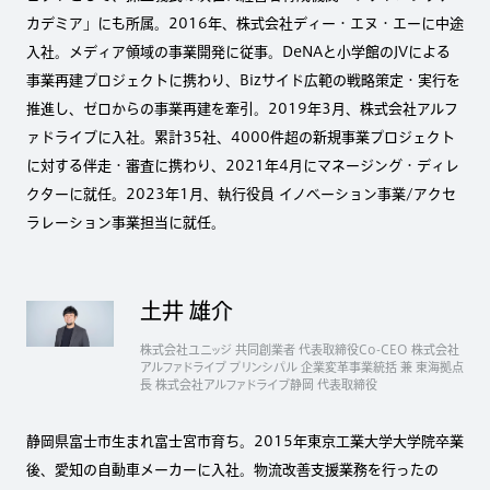
カデミア」にも所属。2016年、株式会社ディー・エヌ・エーに中途
入社。メディア領域の事業開発に従事。DeNAと小学館のJVによる
事業再建プロジェクトに携わり、Bizサイド広範の戦略策定・実行を
推進し、ゼロからの事業再建を牽引。2019年3月、株式会社アルフ
ァドライブに入社。累計35社、4000件超の新規事業プロジェクト
に対する伴走・審査に携わり、2021年4月にマネージング・ディレ
クターに就任。2023年1月、執行役員 イノベーション事業/アクセ
ラレーション事業担当に就任。
土井 雄介
株式会社ユニッジ 共同創業者 代表取締役Co-CEO 株式会社
アルファドライブ プリンシパル 企業変革事業統括 兼 東海拠点
長 株式会社アルファドライブ静岡 代表取締役
静岡県富士市生まれ富士宮市育ち。2015年東京工業大学大学院卒業
後、愛知の自動車メーカーに入社。物流改善支援業務を行ったの