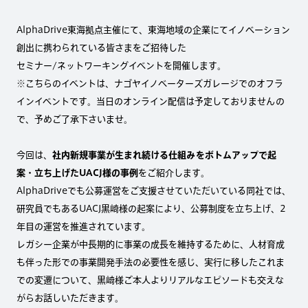
AlphaDrive東海拠点主催にて、東海地域の企業にてイノベーション
創出に携わられている皆さまをご招待した
セミナー/ネットワーキングイベントを開催します。
※こちらのイベントは、ナゴヤイノベーターズガレージでのオフラ
インイベントです。当日のオンライン配信は予定しておりませんの
で、予めご了承下さいませ。
今回は、
社内新規事業が生まれ続ける仕組みをボトムアップで起
案・立ち上げたUACJ様の事例
をご紹介します。
AlphaDriveでも公募運営をご支援させていただいている同社では、
研究員でもあるUACJ黒崎様の起案により、公募制度を立ち上げ、2
年目の運営を推進されています。
レガシー企業が中長期的に事業の成長を維持するために、人材育成
も伴った形での事業開発手法の必要性を感じ、実行に移したこれま
での変遷について、黒崎様ご本人よりリアルなエピソードも交えな
がらお話しいただきます。