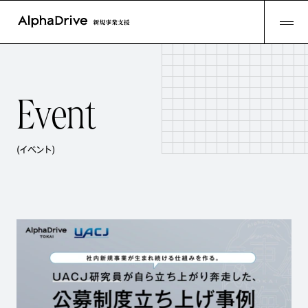
E
v
e
n
t
(イベント)