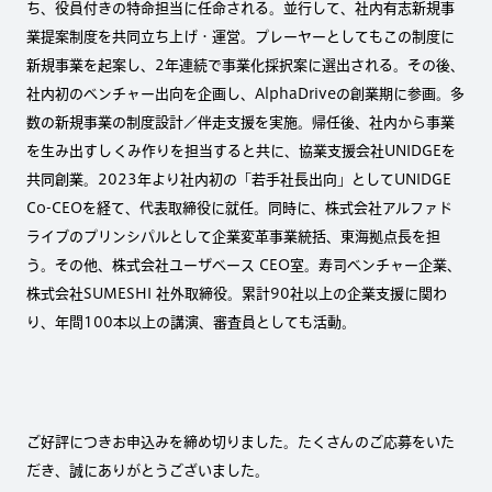
ち、役員付きの特命担当に任命される。並行して、社内有志新規事
業提案制度を共同立ち上げ・運営。プレーヤーとしてもこの制度に
新規事業を起案し、2年連続で事業化採択案に選出される。その後、
社内初のベンチャー出向を企画し、AlphaDriveの創業期に参画。多
数の新規事業の制度設計／伴走支援を実施。帰任後、社内から事業
を生み出すしくみ作りを担当すると共に、協業支援会社UNIDGEを
共同創業。2023年より社内初の「若手社長出向」としてUNIDGE
Co-CEOを経て、代表取締役に就任。同時に、株式会社アルファド
ライブのプリンシパルとして企業変革事業統括、東海拠点長を担
う。その他、株式会社ユーザベース CEO室。寿司ベンチャー企業、
株式会社SUMESHI 社外取締役。累計90社以上の企業支援に関わ
り、年間100本以上の講演、審査員としても活動。
ご好評につきお申込みを締め切りました。たくさんのご応募をいた
だき、誠にありがとうございました。