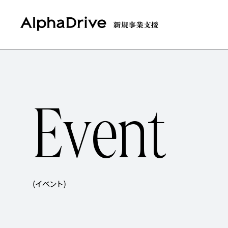
E
v
e
n
t
(イベント)