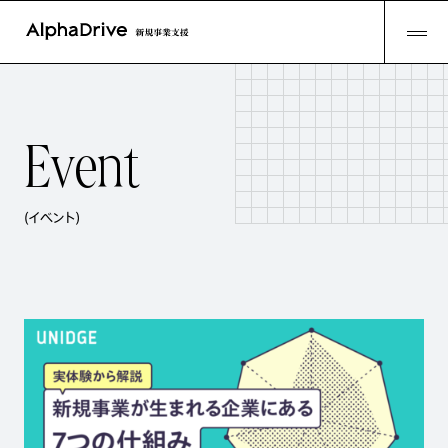
E
v
e
n
t
(イベント)