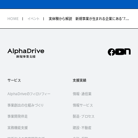
HOME
イベント
実体験から解説 新規事業が生まれる企業にある”7つの”仕組み
サービス
支援実績
AlphaDriveのフィロソフィー
情報・通信業
事業創出の仕組みづくり
情報サービス
事業開発伴走
製造・プロセス
実務機能支援
建設・不動産