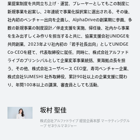
業提案制度を共同立ち上げ・運営。プレーヤーとしてもこの制度に
新規事業を起案し、2年連続で事業化採択案に選出される。その後、
社内初のベンチャー出向を企画し、AlphaDriveの創業期に参画。多
数の新規事業の制度設計／伴走支援を実施。帰任後、社内から事業
を生み出すしくみ作りを担当すると共に、協業支援会社UNIDGEを
共同創業。2023年より社内初の「若手社長出向」としてUNIDGE
Co-CEOを経て、代表取締役に就任。同時に、株式会社アルファド
ライブのプリンシパルとして企業変革事業統括、東海拠点長を担
う。その他、株式会社ユーザベース CEO室。寿司ベンチャー企業、
株式会社SUMESHI 社外取締役。累計90社以上の企業支援に関わ
り、年間100本以上の講演、審査員としても活動。
坂村 聖佳
株式会社アルファドライブ 経営企画本部 マーケティンググル
ープ ゼネラルマネジャー