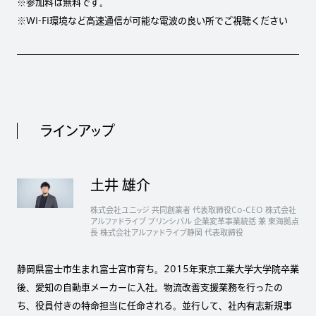
※参加料は無料です。
※Wi-Fi環境など高速通信が可能な電波の良い所でご視聴ください
ラインアップ
土井 雄介
株式会社ユニッジ 共同創業者 代表取締役Co-CEO 株式会社
アルファドライブ プリンシパル 企業変革事業統括 兼 東海拠点
長 株式会社アルファドライブ静岡 代表取締役
静岡県富士市生まれ富士宮市育ち。2015年東京工業大学大学院卒業
後、愛知の自動車メーカーに入社。物流改善支援業務を行ったの
ち、役員付きの特命担当に任命される。並行して、社内有志新規事