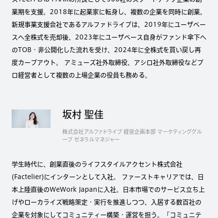
業期を支援。2018年に起業家に転身し、複数の企業を同時に創業。
新規事業支援会社であるアルファドライブは、2019年にユーザベー
スへ全株式を売却後、2023年にユーザベース自身がファンド傘下へ
のTOB・非公開化した流れを受け、2024年に全株式を買い戻し再
度カーブアウト。 アミューズ社外取締役、アシロ社外取締役などプ
ロ経営者として複数の上場企業の役員も務める。
坂村 聖佳
株式会社アルファドライブ 経営企画本部 マーケティンググル
ープ ゼネラルマネジャー
学生時代に、創業直後のライフスタイルアクセント株式会社
(Factelier)にインターンとして入社。 ファーストキャリアでは、日
本上陸直後のWeWork Japanに入社。日本市場でのサービス立ち上
げやローカライズ戦略策定・実行を推進しつつ、入居する数百社の
企業を対象にしてコミュニティー構築・運営を担う。「コミュニテ