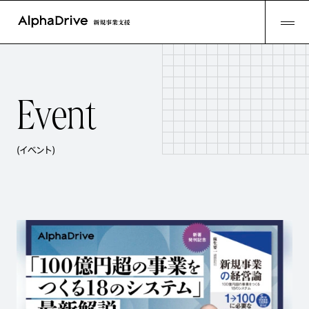
E
v
e
n
t
(イベント)