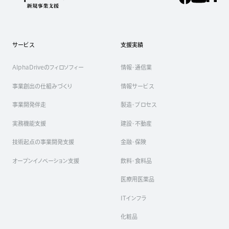
サービス
支援実績
AlphaDriveのフィロソフィー
情報・通信業
事業創出の仕組みづくり
情報サービス
事業開発伴走
製造・プロセス
実務機能支援
建設・不動産
技術起点の事業開発支援
金融・保険
オープンイノベーション支援
飲料・食料品
医療用医薬品
ITインフラ
化粧品