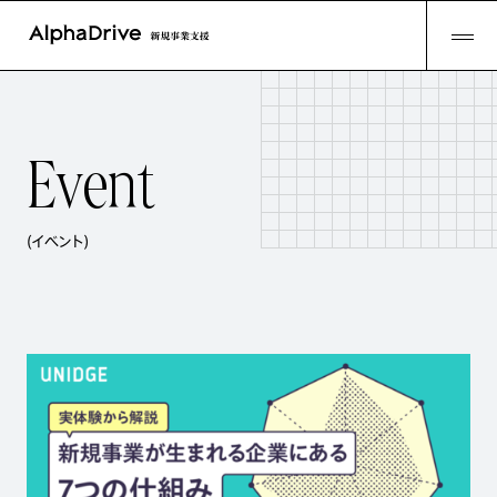
E
v
e
n
t
(イベント)