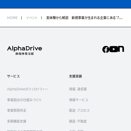
HOME
イベント
実体験から解説 新規事業が生まれる企業にある”7つの”仕組み
サービス
支援実績
AlphaDriveのフィロソフィー
情報・通信業
事業創出の仕組みづくり
情報サービス
事業開発伴走
製造・プロセス
実務機能支援
建設・不動産