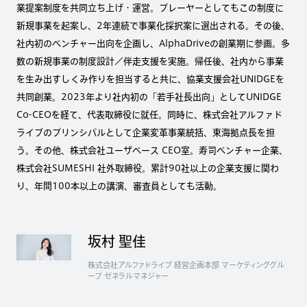
業提案制度を共同立ち上げ・運営。プレーヤーとしてもこの制度に
新規事業を起案し、2年連続で事業化採択案に選出される。その後、
社内初のベンチャー出向を企画し、AlphaDriveの創業期に参画。多
数の新規事業の制度設計／伴走支援を実施。帰任後、社内から事業
を生み出すしくみ作りを担当すると共に、協業支援会社UNIDGEを
共同創業。2023年より社内初の「若手社長出向」としてUNIDGE
Co-CEOを経て、代表取締役に就任。同時に、株式会社アルファド
ライブのプリンシパルとして企業変革事業統括、東海拠点長を担
う。その他、株式会社ユーザベース CEO室。寿司ベンチャー企業、
株式会社SUMESHI 社外取締役。累計90社以上の企業支援に関わ
り、年間100本以上の講演、審査員としても活動。
坂村 聖佳
株式会社アルファドライブ 経営企画本部 マーケティンググル
ープ ゼネラルマネジャー