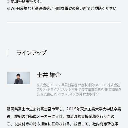
※参加料は無料です。
※Wi-Fi環境など高速通信が可能な電波の良い所でご視聴ください
ラインアップ
土井 雄介
株式会社ユニッジ 共同創業者 代表取締役Co-CEO 株式会社
アルファドライブ プリンシパル 企業変革事業統括 兼 東海拠点
長 株式会社アルファドライブ静岡 代表取締役
静岡県富士市生まれ富士宮市育ち。2015年東京工業大学大学院卒業
後、愛知の自動車メーカーに入社。物流改善支援業務を行ったの
ち、役員付きの特命担当に任命される。並行して、社内有志新規事