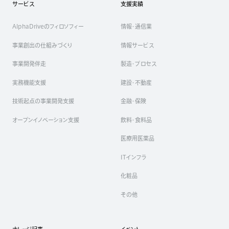
サービス
支援実績
AlphaDriveのフィロソフィー
情報・通信業
事業創出の仕組みづくり
情報サービス
事業開発伴走
製造・プロセス
実務機能支援
建設・不動産
技術起点の事業開発支援
金融・保険
オープンイノベーション支援
飲料・食料品
医療用医薬品
ITインフラ
化粧品
その他