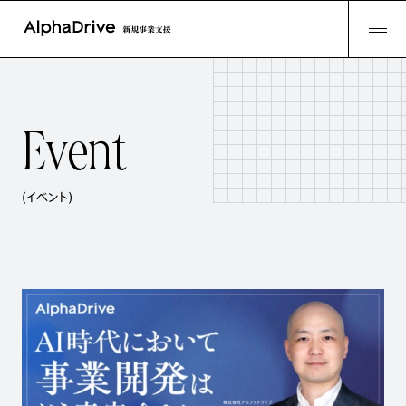
E
v
e
n
t
(イベント)