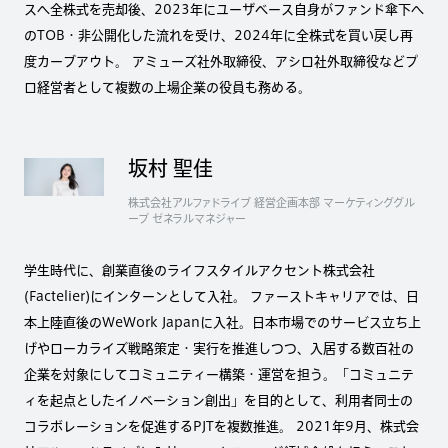
スへ全株式を売却後、2023年にユーザベース自身がファンド傘下へ
のTOB・非公開化した流れを受け、2024年に全株式を買い戻し再
度カーブアウト。 アミューズ社外取締役、アシロ社外取締役などプ
ロ経営者として複数の上場企業の役員も務める。
坂村 聖佳
株式会社アルファドライブ 経営企画本部 マーケティンググル
ープ ゼネラルマネジャー
学生時代に、創業直後のライフスタイルアクセント株式会社
(Factelier)にインターンとして入社。 ファーストキャリアでは、日
本上陸直後のWeWork Japanに入社。日本市場でのサービス立ち上
げやローカライズ戦略策定・実行を推進しつつ、入居する数百社の
企業を対象にしてコミュニティー構築・運営を担う。「コミュニテ
ィを起点としたイノベーション創出」を目的として、利用者同士の
コラボレーションを促進するPJTを複数推進。 2021年9月、株式会