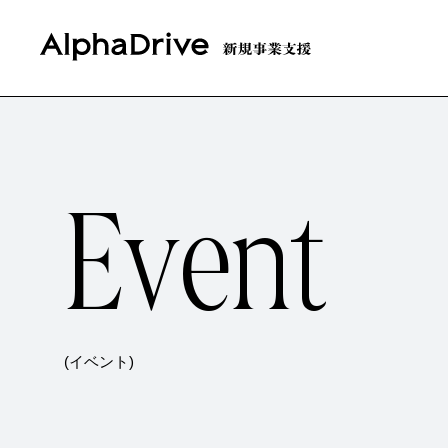
E
v
e
n
t
(イベント)