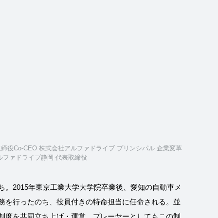
締役Co-CEO 株式会社アルファドライブ プリンシパル 企業変革
ルファドライブ静岡 代表取締役
ち。2015年東京工業大学大学院卒業後、愛知の自動車メ
務を行ったのち、役員付きの特命担当に任命される。並
制度を共同立ち上げ・運営。プレーヤーとしてもこの制