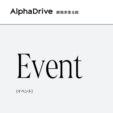
E
v
e
n
t
(イベント)