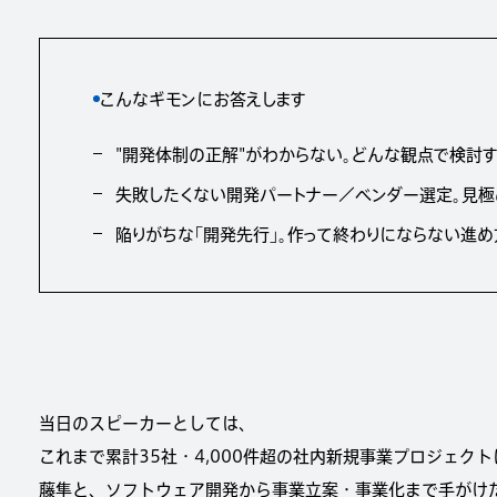
こんなギモンにお答えします
"開発体制の正解"がわからない。どんな観点で検討
失敗したくない開発パートナー／ベンダー選定。見極
陥りがちな「開発先行」。作って終わりにならない進め
当日のスピーカーとしては、
これまで累計35社・4,000件超の社内新規事業プロジェク
藤隼と、ソフトウェア開発から事業立案・事業化まで手がけた実践経