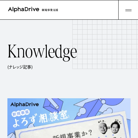
K
n
o
w
l
e
d
g
e
(ナレッジ記事)