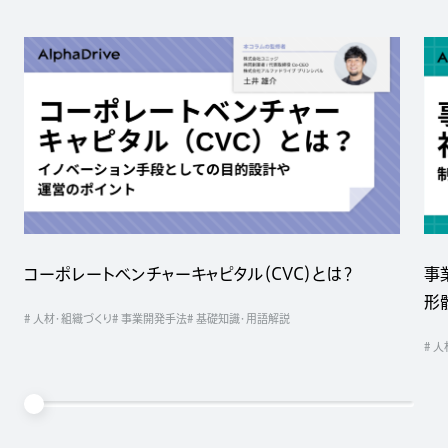
コーポレートベンチャーキャピタル（CVC）とは？
事
形
# 人材・組織づくり
# 事業開発手法
# 基礎知識・用語解説
# 