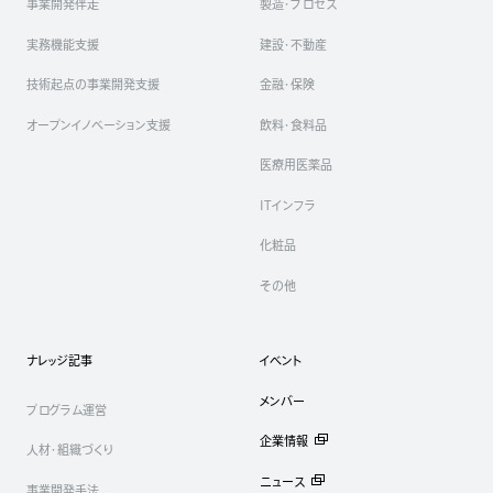
事業開発伴走
製造・プロセス
実務機能支援
建設・不動産
技術起点の事業開発支援
金融・保険
オープンイノベーション支援
飲料・食料品
医療用医薬品
ITインフラ
化粧品
その他
ナレッジ記事
イベント
メンバー
プログラム運営
企業情報
人材・組織づくり
ニュース
事業開発手法