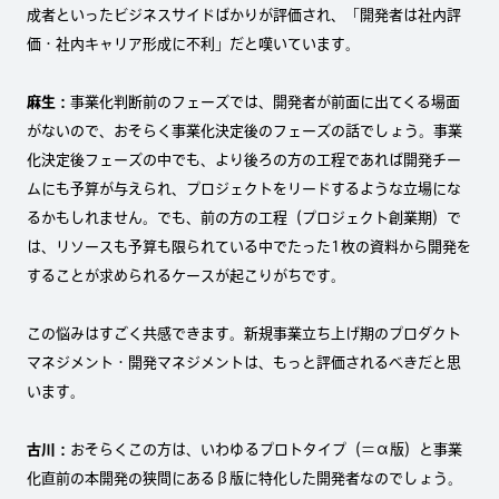
成者といったビジネスサイドばかりが評価され、「開発者は社内評
価・社内キャリア形成に不利」だと嘆いています。
麻生：
事業化判断前のフェーズでは、開発者が前面に出てくる場面
がないので、おそらく事業化決定後のフェーズの話でしょう。事業
化決定後フェーズの中でも、より後ろの方の工程であれば開発チー
ムにも予算が与えられ、プロジェクトをリードするような立場にな
るかもしれません。でも、前の方の工程（プロジェクト創業期）で
は、リソースも予算も限られている中でたった1枚の資料から開発を
することが求められるケースが起こりがちです。
この悩みはすごく共感できます。新規事業立ち上げ期のプロダクト
マネジメント・開発マネジメントは、もっと評価されるべきだと思
います。
古川：
おそらくこの方は、いわゆるプロトタイプ（＝α版）と事業
化直前の本開発の狭間にあるβ版に特化した開発者なのでしょう。