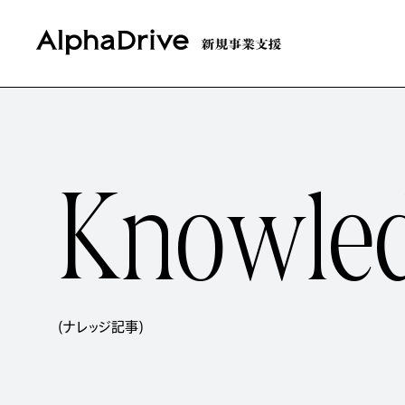
K
n
o
w
l
e
(ナレッジ記事)