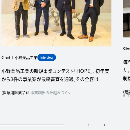
Clie
Client
Interview
小野薬品工業
毎
た
小野薬品工業の新規事業コンテスト「HOPE」。初年度
制
から3件の事業案が最終審査を通過、その全容は
(
建
(
医療用医薬品
)
# 事業創出の仕組みづくり
# 