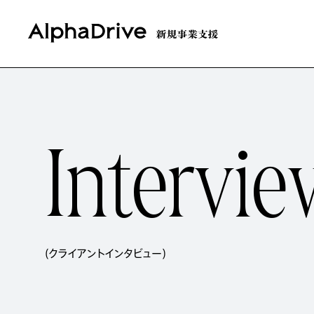
I
n
t
e
r
v
i
e
(クライアントインタビュー)