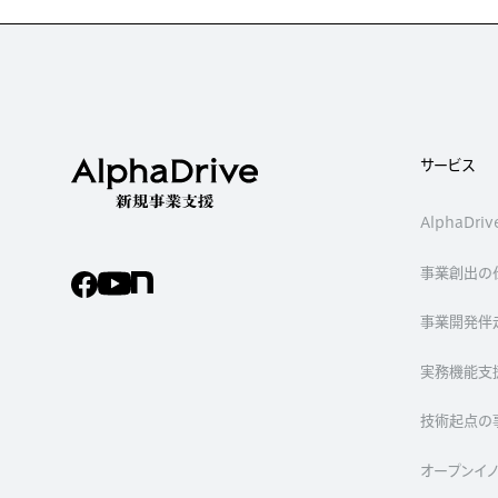
サービス
AlphaDr
事業創出の
事業開発伴
実務機能支
技術起点の
オープンイ