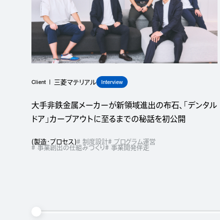
Client
Interview
三菱マテリアル
大手非鉄金属メーカーが新領域進出の布石、「デンタル
ドア」カーブアウトに至るまでの秘話を初公開
(
製造・プロセス
)
# 制度設計
# プログラム運営
# 事業創出の仕組みづくり
# 事業開発伴走