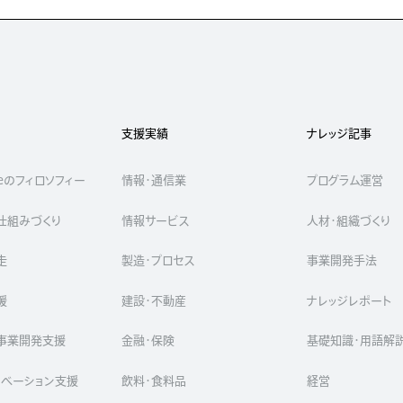
支援実績
ナレッジ記事
iveのフィロソフィー
情報・通信業
プログラム運営
仕組みづくり
情報サービス
人材・組織づくり
走
製造・プロセス
事業開発手法
援
建設・不動産
ナレッジレポート
事業開発支援
金融・保険
基礎知識・用語解
ノベーション支援
飲料・食料品
経営