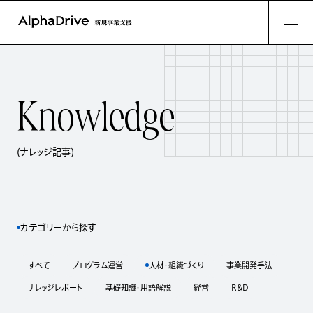
K
n
o
w
l
e
d
g
e
(ナレッジ記事)
カテゴリーから探す
すべて
プログラム運営
人材・組織づくり
事業開発手法
ナレッジレポート
基礎知識・用語解説
経営
R&D