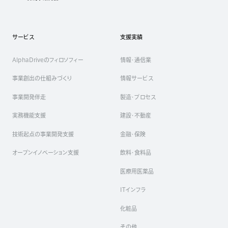
サービス
支援実績
AlphaDriveのフィロソフィー
情報・通信業
事業創出の仕組みづくり
情報サービス
事業開発伴走
製造・プロセス
実務機能支援
建設・不動産
技術起点の事業開発支援
金融・保険
オープンイノベーション支援
飲料・食料品
医療用医薬品
ITインフラ
化粧品
その他