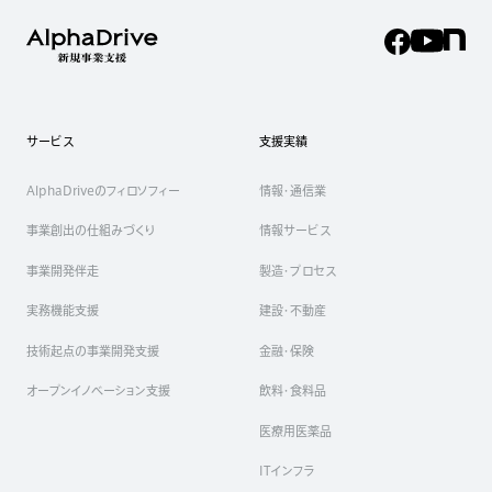
サービス
支援実績
AlphaDriveのフィロソフィー
情報・通信業
事業創出の仕組みづくり
情報サービス
事業開発伴走
製造・プロセス
実務機能支援
建設・不動産
技術起点の事業開発支援
金融・保険
オープンイノベーション支援
飲料・食料品
医療用医薬品
ITインフラ