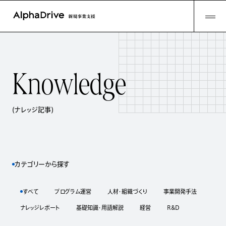
K
n
o
w
l
e
d
g
e
(ナレッジ記事)
カテゴリーから探す
すべて
プログラム運営
人材・組織づくり
事業開発手法
ナレッジレポート
基礎知識・用語解説
経営
R&D