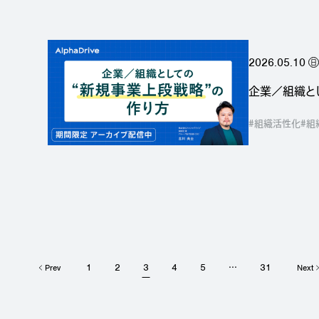
2026.05.10
日
企業／組織と
#組織活性化
#組
1
2
3
4
5
31
Prev
Next