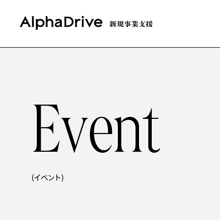
E
v
e
n
t
(イベント)