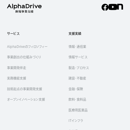
サービス
支援実績
AlphaDriveのフィロソフィー
情報・通信業
事業創出の仕組みづくり
情報サービス
事業開発伴走
製造・プロセス
実務機能支援
建設・不動産
技術起点の事業開発支援
金融・保険
オープンイノベーション支援
飲料・食料品
医療用医薬品
ITインフラ