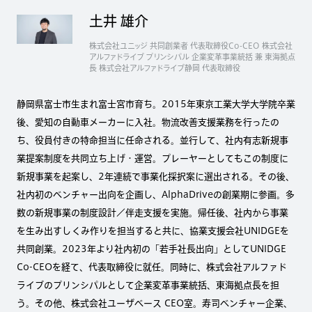
土井 雄介
株式会社ユニッジ 共同創業者 代表取締役Co-CEO 株式会社
アルファドライブ プリンシパル 企業変革事業統括 兼 東海拠点
長 株式会社アルファドライブ静岡 代表取締役
静岡県富士市生まれ富士宮市育ち。2015年東京工業大学大学院卒業
後、愛知の自動車メーカーに入社。物流改善支援業務を行ったの
ち、役員付きの特命担当に任命される。並行して、社内有志新規事
業提案制度を共同立ち上げ・運営。プレーヤーとしてもこの制度に
新規事業を起案し、2年連続で事業化採択案に選出される。その後、
社内初のベンチャー出向を企画し、AlphaDriveの創業期に参画。多
数の新規事業の制度設計／伴走支援を実施。帰任後、社内から事業
を生み出すしくみ作りを担当すると共に、協業支援会社UNIDGEを
共同創業。2023年より社内初の「若手社長出向」としてUNIDGE
Co-CEOを経て、代表取締役に就任。同時に、株式会社アルファド
ライブのプリンシパルとして企業変革事業統括、東海拠点長を担
う。その他、株式会社ユーザベース CEO室。寿司ベンチャー企業、