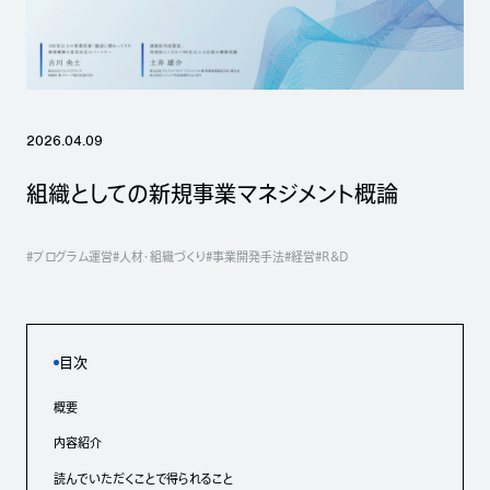
2026.04.09
組織としての新規事業マネジメント概論
#プログラム運営
#人材・組織づくり
#事業開発手法
#経営
#R&D
目次
概要
内容紹介
読んでいただくことで得られること