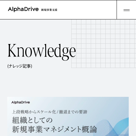
K
n
o
w
l
e
d
g
e
(ナレッジ記事)